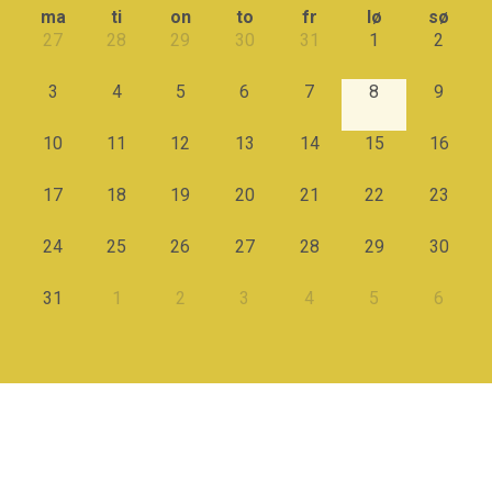
ma
ti
on
to
fr
lø
sø
27
28
29
30
31
1
2
3
4
5
6
7
8
9
10
11
12
13
14
15
16
17
18
19
20
21
22
23
24
25
26
27
28
29
30
31
1
2
3
4
5
6